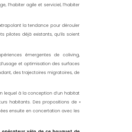
 l’habiter agile et serviciel, l’habiter 
xtrapolant la tendance pour dérouler 
s pilotes déjà existants, qu’ils soient 
xpériences émergentes de coliving, 
 d’usage et optimisation des surfaces 
ant, des trajectoires migratoires, de 
 lequel à la conception d’un habitat 
urs habitants. Des propositions de « 
iées ensuite en concertation avec les 
 
opérateur vélo de ce bouquet de 