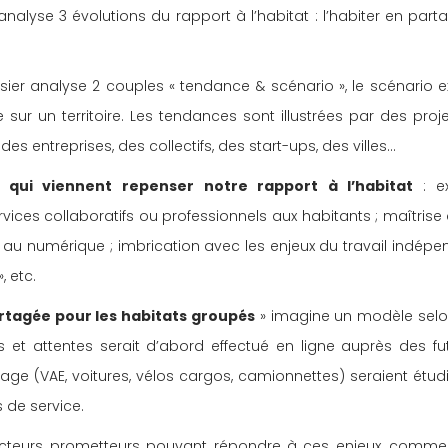
nalyse 3 évolutions du rapport à l’habitat : l’habiter en partage,
sier analyse 2 couples « tendance & scénario », le scénario e
sur un territoire. Les tendances sont illustrées par des projet
s entreprises, des collectifs, des start-ups, des villes…
s qui viennent repenser notre rapport à l’habitat 
: e
rvices collaboratifs ou professionnels aux habitants ; maîtrise
au numérique ; imbrication avec les enjeux du travail indépend
, etc.
rtagée pour les habitats groupés
 » imagine un modèle selon
 et attentes serait d’abord effectué en ligne auprès des fut
tage (VAE, voitures, vélos cargos, camionnettes) seraient étud
 de service.
acteurs prometteurs pouvant répondre à ces enjeux, comme