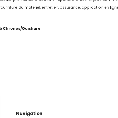
fourniture du matériel, entretien, assurance, application en lign
Lab Chronos/Ouishare
Navigation