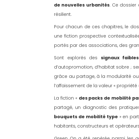
de nouvelles urbanités
. Ce dossier a
résilient.
Pour chacun de ces chapitres, le dos
une fiction prospective contextualisée 
portés par des associations, des grande
Sont explorés des 
signaux faible
d’autopromotion, d’habitat sobre ; se
grâce au partage, à la modularité ou 
l’affaissement de la valeur « propriété »
La fiction « 
des packs de mobilité pa
partagé, un diagnostic des pratiques
bouquets de mobilité type
 » en par
habitants, constructeurs et opérateurs
Green On a été repérée parmi les 