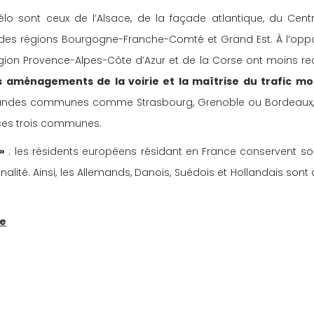
lo sont ceux de l’Alsace, de la façade atlantique, du Centre
 des régions Bourgogne-Franche-Comté et Grand Est. À l’oppo
région Provence-Alpes-Côte d’Azur et de la Corse ont moins rec
s aménagements de la voirie et la maîtrise du trafic mot
randes communes comme Strasbourg, Grenoble ou Bordeaux, o
s ces trois communes.
»
 : les résidents européens résidant en France conservent 
alité. Ainsi, les Allemands, Danois, Suédois et Hollandais sont d
se