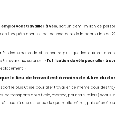
emploi vont travailler à vélo
, soit un demi-million de pers
ssue de l’enquête annuelle de recensement de la population de 20
n ?
- des urbains de villes-centre plus que les autres,- d
.En revanche, surprise : « 
l’utilisation du vélo pour aller tra
déplacement. »
rsque le lieu de travail est à moins de 4 km du do
port le plus utilisé pour aller travailler, ce même pour des traje
 de transports doux (vélo, marche, patinette, rollers) sont sur
 croît jusqu’à une distance de quatre kilomètres, puis décroît a
?