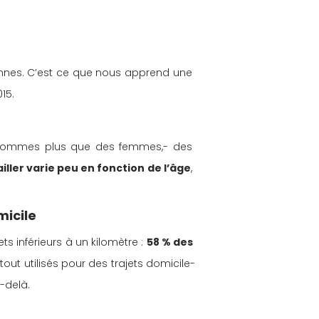
onnes. C’est ce que nous apprend une 
15.
es hommes plus que des femmes,- des 
vailler varie peu en fonction de l’âge
, 
micile
ts inférieurs à un kilomètre : 
58 % des 
tout utilisés pour des trajets domicile-
u-delà.