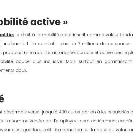
obilité active »
alités
, le droit à la mobilité a été inscrit comme valeur fond
uridique fort. Le constat : plus de 7 millions de personnes 
on : proposer une mobilité autonome, durable et active dès le pl
ilité douce plus inclusive. Mais surtout en garantissant u
cements doux.
é
 désormais verser jusqu’à 400 euros par an à leurs salariés qui 
ue. La somme versée par l'employeur sera entièrement exonéré
oyeur n'est que facultatif : il a donc lieu sur la base du volonta