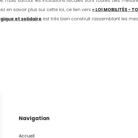
re, mais surtout les incitations fiscales sont toutes des mes
 en savoir plus sur cette loi, ce lien vers 
« LOI MOBILITÉS - 
ogique et solidaire
 est très bien construit rassemblant les m
Navigation
Accueil